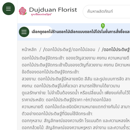
5
เลือกดูดอกไม้
ร้านดอกไม้
เลือกแบบดอกไม้
โปรโมชั่น
การสั่งซื้อแ
หน้าหลัก
/
ดอกไม้ประดิษฐ์/ดอกไม้ปลอม
/
ดอกไม้ประดิษฐ์จ
ดอกไม้ประดิษฐ์จัดกระเช้า: ของขวัญสวยงาม คงทน ความหมายดี
ดอกไม้ประดิษฐ์จัดกระเช้าเป็นของขวัญที่สวยงาม คงทน มีความหม
ข้อดีของดอกไม้ประดิษฐ์จัดกระเช้า:
สวยงาม: ดอกไม้ประดิษฐ์มีหลายชนิด สีสัน และรูปแบบการจัด สาม
คงทน: ดอกไม้ประดิษฐ์ไม่เหี่ยวเฉา สามารถใช้งานได้ยาวนาน
ดูแลรักษาง่าย: ไม่จำเป็นต้องรดน้ำ หรือเปลี่ยนน้ำ เพียงแค่เก็บไ
ราคาประหยัด: ดอกไม้ประดิษฐ์มีราคา rẻกว่าดอกไม้สด
ความหมายดี: ดอกไม้แต่ละชนิดมีความหมายแตกต่างกันไป สามารถ
ตัวอย่างดอกไม้ประดิษฐ์ที่นิยมใช้จัดกระเช้า:
ดอกกุหลาบ: สัญลักษณ์ของความรัก โรแมนติก และความหลงใ
ดอกกล้วยไม้: สัญลักษณ์ของความหรูหรา สง่างาม และความร่ำร