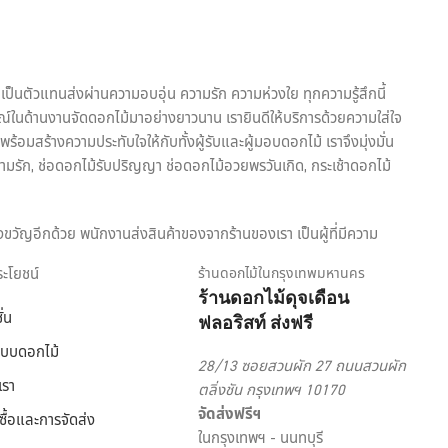
เป็นตัวแทนส่งผ่านความอบอุ่น ความรัก ความห่วงใย ทุกความรู้สึกนี้
ณ์ในด้านงานจัดดอกไม้มาอย่างยาวนาน เรายินดีให้บริการด้วยความใส่ใจ
้อมสร้างความประทับใจให้กับทั้งผู้รับและผู้มอบดอกไม้ เราจึงมุ่งมั่น
ามรัก, ช่อดอกไม้รับปริญญา ช่อดอกไม้อวยพรวันเกิด, กระเช้าดอกไม้
งขวัญอีกด้วย พนักงานส่งสินค้าของจากร้านของเรา เป็นผู้ที่มีความ
ริการเพื่อตอบโจทย์ไลฟ์สไตล์ของคนยุคใหม่ สะดวกสบาย ครบครัน ครอบคลุม
ประโยชน์
ร้านดอกไม้ในกรุงเทพมหานคร
ร้านดอกไม้ดุจเดือน
ั่น
ฟลอริสท์ ส่งฟรี
อกไม้ออนไลน์ ดุจเดือน ฟลอริสท์ ยินดีให้คำปรึกษาแนะนำเรื่องการส่ง
ัดดอกไม้จากมืออาชีพ มากประสบการณ์ ต้องเลือกสั่งดอกไม้ออนไลน์ กับ
แบบดอกไม้
28/13 ซอยสวนผัก 27 ถนนสวนผัก
เรา
ตลิ่งชัน กรุงเทพฯ 10170
จัดส่งฟรีฯ
งซื้อและการจัดส่ง
ในกรุงเทพฯ - นนทบุรี