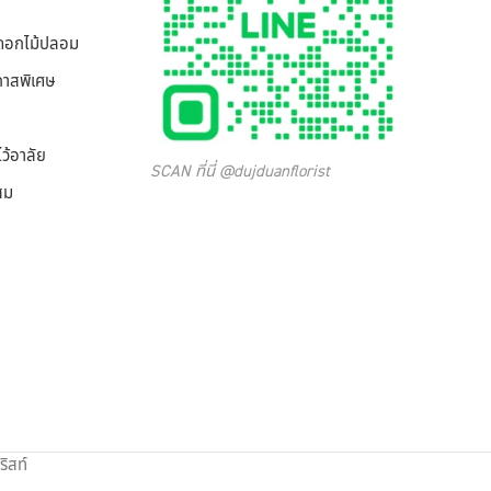
/ดอกไม้ปลอม
กาสพิเศษ
ว้อาลัย
SCAN ที่นี่ @dujduanflorist
สม
ิสท์