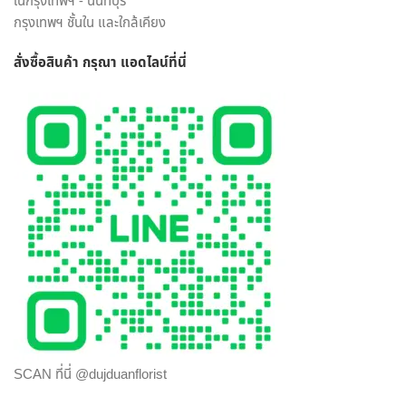
ในกรุงเทพฯ - นนทบุรี
สามารถเลือกสั่งดอกไม้และรูปแบบการจัดดอกไม้ได้อย่างเต็มที่
กรุงเทพฯ ชั้นใน และใกล้เคียง
ทีมงานจาก ร้านดอกไม้ออนไลน์ ดุจเดือน ฟลอริสท์ ยินดีให้คำ
ปรึกษาแนะนำเรื่องการส่งของขวัญ ประเภทดอกไม้ เพื่อสร้างความ
สั่งซื้อสินค้า กรุณา แอดไลน์
ที่นี่
ประทับใจให้กับผู้รับมากที่สุด ไม่ว่าจะเป็นโอกาสพิเศษ งานเทศกาล
หรือวันสำคัญใด นึกถึงงานรับจัดดอกไม้จากมืออาชีพ มาก
ประสบการณ์ ต้องเลือกสั่งดอกไม้ออนไลน์ กับ “ดุจเดือน
ฟลอริสท์” เท่านั้น เราไม่ทำให้คุณผิดหวังแน่นอน
SCAN ที่นี่ @dujduanflorist