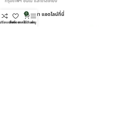
กรุงเทพฯ ชั้นใน และใกล้เคียง
ปรึกษาแนะนำเรื่องการส่งของขวัญ ประเภทดอกไม้ เพื่อสร้างความ
ประทับใจให้กับผู้รับมากที่สุด ไม่ว่าจะเป็นโอกาสพิเศษ งานเทศกาล
สั่งซื้อสินค้า กรุณา แอดไลน์
ที่นี่
0
หรือวันสำคัญใด นึกถึงงานรับจัดดอกไม้จากมืออาชีพ มาก
ปรียบเทียบ
สิ่งที่อยากได้
ตะกร้าสินค้า
เมนู
ประสบการณ์ ต้องเลือกสั่งดอกไม้ออนไลน์ กับ “ดุจเดือน
ฟลอริสท์” เท่านั้น เราไม่ทำให้คุณผิดหวังแน่นอน
SCAN ที่นี่ @dujduanflorist