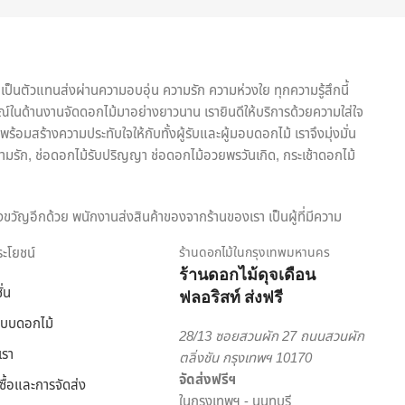
เป็นตัวแทนส่งผ่านความอบอุ่น ความรัก ความห่วงใย ทุกความรู้สึกนี้
ณ์ในด้านงานจัดดอกไม้มาอย่างยาวนาน เรายินดีให้บริการด้วยความใส่ใจ
้อมสร้างความประทับใจให้กับทั้งผู้รับและผู้มอบดอกไม้ เราจึงมุ่งมั่น
ามรัก, ช่อดอกไม้รับปริญญา ช่อดอกไม้อวยพรวันเกิด, กระเช้าดอกไม้
งขวัญอีกด้วย พนักงานส่งสินค้าของจากร้านของเรา เป็นผู้ที่มีความ
ริการเพื่อตอบโจทย์ไลฟ์สไตล์ของคนยุคใหม่ สะดวกสบาย ครบครัน ครอบคลุม
ประโยชน์
ร้านดอกไม้ในกรุงเทพมหานคร
ร้านดอกไม้ดุจเดือน
ั่น
ฟลอริสท์ ส่งฟรี
อกไม้ออนไลน์ ดุจเดือน ฟลอริสท์ ยินดีให้คำปรึกษาแนะนำเรื่องการส่ง
ัดดอกไม้จากมืออาชีพ มากประสบการณ์ ต้องเลือกสั่งดอกไม้ออนไลน์ กับ
แบบดอกไม้
28/13 ซอยสวนผัก 27 ถนนสวนผัก
เรา
ตลิ่งชัน กรุงเทพฯ 10170
จัดส่งฟรีฯ
งซื้อและการจัดส่ง
ในกรุงเทพฯ - นนทบุรี