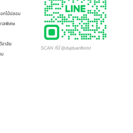
/ดอกไม้ปลอม
กาสพิเศษ
ว้อาลัย
SCAN ที่นี่ @dujduanflorist
สม
ิสท์