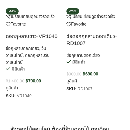
-44%
-23%
เปรียบเทียบ
ดูอย่างรวดเร็ว
เปรียบเทียบ
ดูอย่างรวดเร็ว
Favorite
Favorite
ดอกกุหลาบขาว-VR1040
ช่อดอกกุหลาบดอกเดียว-
ช
RD1007
ช่อกุหลาบดอกเดียว
,
วัน
วาเลนไทน์
,
ดอกกุหลาบวัน
ช่อกุหลาบดอกเดียว
ช
มีสินค้า
วาเลนไทน์
มีสินค้า
฿
690.00
฿
900.00
฿
฿
790.00
ดูสินค้า
ด
฿
1,400.00
ดูสินค้า
SKU:
RD1007
S
SKU:
VR1040
สั่งดอกไม้ออนไลน์ ต้องที่ร้านดอกไม้ ดุจเดือน