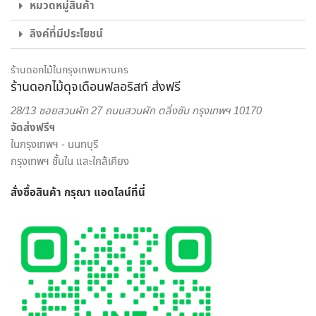
ไม่ใช่แค่เพียงความความพิถีพิถันในงานรับจัดดอกไม้ เพื่อให้ทุกผล
หมวดหมู่สินค้า
งานออกมาสวยงามเท่านั้น แต่เรายังใส่ใจในด้านบริการส่งดอกไม้
ลิงค์ที่มีประโยชน์
และส่งของขวัญอีกด้วย พนักงานส่งสินค้าของจากร้านของเรา
เป็นผู้ที่มีความเชี่ยวชาญด้านดอกไม้เป็นพิเศษ สามารถดูแลรักษา
สินค้าให้ถึงมือผู้รับได้อย่างสมบูรณ์ที่สุด เพราะเรา คือ ร้านดอกไม้
ร้านดอกไม้ในกรุงเทพมหานคร
ร้านดอกไม้ดุจเดือนฟลอริสท์ ส่งฟรี
ออนไลน์ ที่เน้นให้บริการเพื่อตอบโจทย์ไลฟ์สไตล์ของคนยุคใหม่
สะดวกสบาย ครบครัน ครอบคลุมในแห่งเดียว
28/13 ซอยสวนผัก 27 ถนนสวนผัก ตลิ่งชัน กรุงเทพฯ 10170
จัดส่งฟรีฯ
เราพร้อมรังสรรค์สินค้าตามความต้องการของคุณ โดยลูกค้า
ในกรุงเทพฯ - นนทบุรี
สามารถเลือกสั่งดอกไม้และรูปแบบการจัดดอกไม้ได้อย่างเต็มที่
กรุงเทพฯ ชั้นใน และใกล้เคียง
ทีมงานจาก ร้านดอกไม้ออนไลน์ ดุจเดือน ฟลอริสท์ ยินดีให้คำ
ปรึกษาแนะนำเรื่องการส่งของขวัญ ประเภทดอกไม้ เพื่อสร้างความ
สั่งซื้อสินค้า กรุณา แอดไลน์
ที่นี่
ประทับใจให้กับผู้รับมากที่สุด ไม่ว่าจะเป็นโอกาสพิเศษ งานเทศกาล
หรือวันสำคัญใด นึกถึงงานรับจัดดอกไม้จากมืออาชีพ มาก
ประสบการณ์ ต้องเลือกสั่งดอกไม้ออนไลน์ กับ “ดุจเดือน
ฟลอริสท์” เท่านั้น เราไม่ทำให้คุณผิดหวังแน่นอน