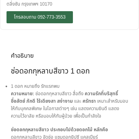
ตลิ่งชัน กรุงเทพฯ 10170
โทรสอบถาม 092-773-3553
คำอธิบาย
ช่อดอกกุหลาบสีขาว 1 ดอก
1 ดอก หมายถึง รักแรกพบ
ความหมาย:
ช่อดอกกุหลาบสีขาว สื่อถึง
ความรักที่บริสุทธิ์
ซื่อสัตย์
ภักดี
ไร้เดียงสา
สง่างาม
และ
ศรัทธา
เหมาะสำหรับมอบ
ให้กับบุคคลพิเศษ ในโอกาสต่างๆ เช่น แสดงความยินดี แสดง
ความไว้อาลัย หรือมอบให้กับผู้ป่วย เพื่อเป็นกำลังใจ
ช่อดอกกุหลาบสีขาว ประกอบไปด้วยดอกไม้ หลักคือ
ดอกกุหลาบสีขาว จัดช่อ แซมดอกยิปซี แคสเปียร์