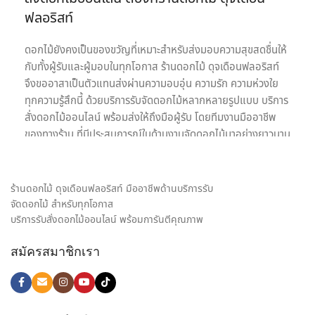
ฟลอริสท์
ดอกไม้ยังคงเป็นของขวัญที่เหมาะสำหรับส่งมอบความสุขสดชื่นให้
กับทั้งผู้รับและผู้มอบในทุกโอกาส ร้านดอกไม้ ดุจเดือนฟลอริสท์
จึงขออาสาเป็นตัวแทนส่งผ่านความอบอุ่น ความรัก ความห่วงใย
ทุกความรู้สึกนี้ ด้วยบริการรับจัดดอกไม้หลากหลายรูปแบบ บริการ
สั่งดอกไม้ออนไลน์ พร้อมส่งให้ถึงมือผู้รับ โดยทีมงานมืออาชีพ
ของทางร้าน ที่มีประสบการณ์ในด้านงานจัดดอกไม้มาอย่างยาวนาน
เรายินดีให้บริการด้วยความใส่ใจอย่างเต็มที่เพื่อความประทับสูงสุด
ของลูกค้าทุกท่านเพราะเป้าหมายในการให้บริการรับจัดดอกไม้ของ
เรา คือ การเป็นสื่อกลางของทุกความรู้สึก พร้อมสร้างความประทับ
ร้านดอกไม้ ดุจเดือนฟลอริสท์ มืออาชีพด้านบริการรับ
ใจให้กับทั้งผู้รับและผู้มอบดอกไม้ เราจึงมุ่งมั่นใส่ใจทุกรายละเอียด
จัดดอกไม้ สำหรับทุกโอกาส
ในงานจัดดอกไม้ ให้ได้ผลงานออกมาตรงตามความต้องการของ
บริการรับสั่งดอกไม้ออนไลน์ พร้อมการันตีคุณภาพ
ลูกค้ามากที่สุด ไม่ว่าจะเป็น ช่อดอกกุหลาบ เพื่อส่งมอบความรัก,
สมัครสมาชิกเรา
ช่อดอกไม้รับปริญญา ช่อดอกไม้อวยพรวันเกิด, กระเช้าดอกไม้
แสดงความยินดี และดอกไม้ของขวัญอีกหลายรูปแบบ ก็มั่นใจ
เลือก สั่งดอกไม้ออนไลน์ กับ ร้านดอกไม้ ของเราได้เลย