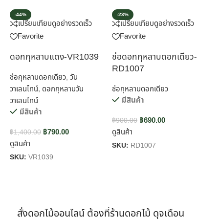
-44%
-23%
เปรียบเทียบ
ดูอย่างรวดเร็ว
เปรียบเทียบ
ดูอย่างรวดเร็ว
Favorite
Favorite
ดอกกุหลาบแดง-VR1039
ช่อดอกกุหลาบดอกเดียว-
ช
RD1007
ช่อกุหลาบดอกเดียว
,
วัน
วาเลนไทน์
,
ดอกกุหลาบวัน
ช่อกุหลาบดอกเดียว
ช
มีสินค้า
วาเลนไทน์
มีสินค้า
฿
690.00
฿
900.00
฿
฿
790.00
ดูสินค้า
ด
฿
1,400.00
ดูสินค้า
SKU:
RD1007
S
SKU:
VR1039
สั่งดอกไม้ออนไลน์ ต้องที่ร้านดอกไม้ ดุจเดือน