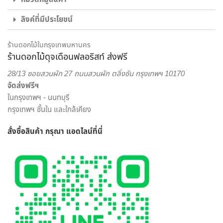
งานออกมาสวยงามเท่านั้น แต่เรายังใส่ใจในด้านบริการส่งดอกไม้
ลิงค์ที่มีประโยชน์
และส่งของขวัญอีกด้วย พนักงานส่งสินค้าของจากร้านของเรา
เป็นผู้ที่มีความเชี่ยวชาญด้านดอกไม้เป็นพิเศษ สามารถดูแลรักษา
สินค้าให้ถึงมือผู้รับได้อย่างสมบูรณ์ที่สุด เพราะเรา คือ ร้านดอกไม้
ร้านดอกไม้ในกรุงเทพมหานคร
ร้านดอกไม้ดุจเดือนฟลอริสท์ ส่งฟรี
ออนไลน์ ที่เน้นให้บริการเพื่อตอบโจทย์ไลฟ์สไตล์ของคนยุคใหม่
สะดวกสบาย ครบครัน ครอบคลุมในแห่งเดียว
28/13 ซอยสวนผัก 27 ถนนสวนผัก ตลิ่งชัน กรุงเทพฯ 10170
จัดส่งฟรีฯ
เราพร้อมรังสรรค์สินค้าตามความต้องการของคุณ โดยลูกค้า
ในกรุงเทพฯ - นนทบุรี
สามารถเลือกสั่งดอกไม้และรูปแบบการจัดดอกไม้ได้อย่างเต็มที่
กรุงเทพฯ ชั้นใน และใกล้เคียง
ทีมงานจาก ร้านดอกไม้ออนไลน์ ดุจเดือน ฟลอริสท์ ยินดีให้คำ
ปรึกษาแนะนำเรื่องการส่งของขวัญ ประเภทดอกไม้ เพื่อสร้างความ
สั่งซื้อสินค้า กรุณา แอดไลน์
ที่นี่
ประทับใจให้กับผู้รับมากที่สุด ไม่ว่าจะเป็นโอกาสพิเศษ งานเทศกาล
หรือวันสำคัญใด นึกถึงงานรับจัดดอกไม้จากมืออาชีพ มาก
ประสบการณ์ ต้องเลือกสั่งดอกไม้ออนไลน์ กับ “ดุจเดือน
ฟลอริสท์” เท่านั้น เราไม่ทำให้คุณผิดหวังแน่นอน