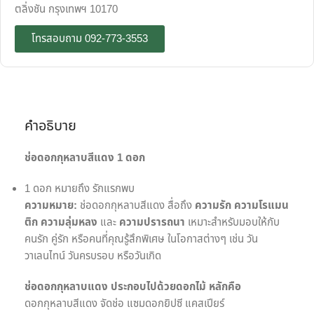
ตลิ่งชัน กรุงเทพฯ 10170
โทรสอบถาม 092-773-3553
คำอธิบาย
ช่อดอกกุหลาบสีแดง 1 ดอก
1 ดอก หมายถึง รักแรกพบ
ความหมาย:
ช่อดอกกุหลาบสีแดง สื่อถึง
ความรัก
ความโรแมน
ติก
ความลุ่มหลง
และ
ความปรารถนา
เหมาะสำหรับมอบให้กับ
คนรัก คู่รัก หรือคนที่คุณรู้สึกพิเศษ ในโอกาสต่างๆ เช่น วัน
วาเลนไทน์ วันครบรอบ หรือวันเกิด
ช่อดอกกุหลาบแดง ประกอบไปด้วยดอกไม้ หลักคือ
ดอกกุหลาบสีแดง จัดช่อ แซมดอกยิปซี แคสเปียร์