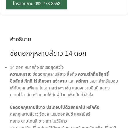
โทรสอบถาม 092-773-3553
คำอธิบาย
ช่อดอกกุหลาบสีขาว 14 ดอก
14 ดอก หมายถึง รักเธอสุดหัวใจ
ความหมาย:
ช่อดอกกุหลาบสีขาว สื่อถึง
ความรักที่บริสุทธิ์
ซื่อสัตย์
ภักดี
ไร้เดียงสา
สง่างาม
และ
ศรัทธา
เหมาะสำหรับมอบ
ให้กับบุคคลพิเศษ ในโอกาสต่างๆ เช่น แสดงความยินดี แสดง
ความไว้อาลัย หรือมอบให้กับผู้ป่วย เพื่อเป็นกำลังใจ
ช่อดอกกุหลาบสีขาว ประกอบไปด้วยดอกไม้ หลักคือ
ดอกกุหลาบสีขาว จัดช่อ แซมดอกยิปซี แคสเปียร์
ห่อกระดาษโทนสี ขาว เทา โบว์สีขาว