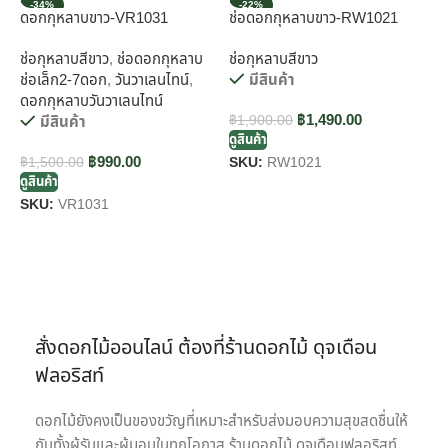
-34%
-22%
ดอกกุหลาบขาว-VR1031
ช่อดอกกุหลาบขาว-RW1021
ช
ช่อกุหลาบสีขาว
,
ช่อดอกกุหลาบ
ช่อกุหลาบสีขาว
ช
ช่อเล็ก2-7ดอก
,
วันวาเลนไทน์
,
มีสินค้า
ข
ดอกกุหลาบวันวาเลนไทน์
฿
1,490.00
มีสินค้า
฿
1,900.00
ดูสินค้า
฿
฿
990.00
ดู
฿
1,500.00
SKU:
RW1021
ดูสินค้า
S
SKU:
VR1031
สั่งดอกไม้ออนไลน์ ต้องที่ร้านดอกไม้ ดุจเดือน
ฟลอริสท์
ดอกไม้ยังคงเป็นของขวัญที่เหมาะสำหรับส่งมอบความสุขสดชื่นให้
กับทั้งผู้รับและผู้มอบในทุกโอกาส ร้านดอกไม้ ดุจเดือนฟลอริสท์