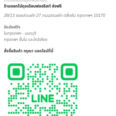
สินค้าให้ถึงมือผู้รับได้อย่างสมบูรณ์ที่สุด เพราะเรา คือ ร้านดอกไม้
ร้านดอกไม้ในกรุงเทพมหานคร
ร้านดอกไม้ดุจเดือนฟลอริสท์ ส่งฟรี
ออนไลน์ ที่เน้นให้บริการเพื่อตอบโจทย์ไลฟ์สไตล์ของคนยุคใหม่
สะดวกสบาย ครบครัน ครอบคลุมในแห่งเดียว
28/13 ซอยสวนผัก 27 ถนนสวนผัก ตลิ่งชัน กรุงเทพฯ 10170
เราพร้อมรังสรรค์สินค้าตามความต้องการของคุณ โดยลูกค้า
จัดส่งฟรีฯ
สามารถเลือกสั่งดอกไม้และรูปแบบการจัดดอกไม้ได้อย่างเต็มที่
ในกรุงเทพฯ - นนทบุรี
ทีมงานจาก ร้านดอกไม้ออนไลน์ ดุจเดือน ฟลอริสท์ ยินดีให้คำ
กรุงเทพฯ ชั้นใน และใกล้เคียง
ปรึกษาแนะนำเรื่องการส่งของขวัญ ประเภทดอกไม้ เพื่อสร้างความ
ประทับใจให้กับผู้รับมากที่สุด ไม่ว่าจะเป็นโอกาสพิเศษ งานเทศกาล
สั่งซื้อสินค้า กรุณา แอดไลน์
ที่นี่
หรือวันสำคัญใด นึกถึงงานรับจัดดอกไม้จากมืออาชีพ มาก
ประสบการณ์ ต้องเลือกสั่งดอกไม้ออนไลน์ กับ “ดุจเดือน
ฟลอริสท์” เท่านั้น เราไม่ทำให้คุณผิดหวังแน่นอน