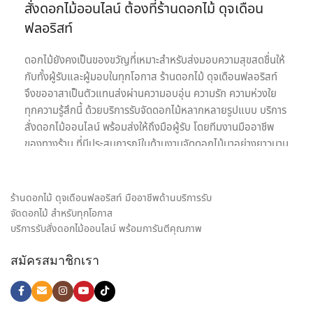
สั่งดอกไม้ออนไลน์ ต้องที่ร้านดอกไม้ ดุจเดือน
ฟลอริสท์
ดอกไม้ยังคงเป็นของขวัญที่เหมาะสำหรับส่งมอบความสุขสดชื่นให้
กับทั้งผู้รับและผู้มอบในทุกโอกาส ร้านดอกไม้ ดุจเดือนฟลอริสท์
จึงขออาสาเป็นตัวแทนส่งผ่านความอบอุ่น ความรัก ความห่วงใย
ทุกความรู้สึกนี้ ด้วยบริการรับจัดดอกไม้หลากหลายรูปแบบ บริการ
สั่งดอกไม้ออนไลน์ พร้อมส่งให้ถึงมือผู้รับ โดยทีมงานมืออาชีพ
ของทางร้าน ที่มีประสบการณ์ในด้านงานจัดดอกไม้มาอย่างยาวนาน
เรายินดีให้บริการด้วยความใส่ใจอย่างเต็มที่เพื่อความประทับสูงสุด
ของลูกค้าทุกท่านเพราะเป้าหมายในการให้บริการรับจัดดอกไม้ของ
เรา คือ การเป็นสื่อกลางของทุกความรู้สึก พร้อมสร้างความประทับ
ร้านดอกไม้ ดุจเดือนฟลอริสท์ มืออาชีพด้านบริการรับ
ใจให้กับทั้งผู้รับและผู้มอบดอกไม้ เราจึงมุ่งมั่นใส่ใจทุกรายละเอียด
จัดดอกไม้ สำหรับทุกโอกาส
ในงานจัดดอกไม้ ให้ได้ผลงานออกมาตรงตามความต้องการของ
บริการรับสั่งดอกไม้ออนไลน์ พร้อมการันตีคุณภาพ
ลูกค้ามากที่สุด ไม่ว่าจะเป็น ช่อดอกกุหลาบ เพื่อส่งมอบความรัก,
สมัครสมาชิกเรา
ช่อดอกไม้รับปริญญา ช่อดอกไม้อวยพรวันเกิด, กระเช้าดอกไม้
แสดงความยินดี และดอกไม้ของขวัญอีกหลายรูปแบบ ก็มั่นใจ
เลือก สั่งดอกไม้ออนไลน์ กับ ร้านดอกไม้ ของเราได้เลย