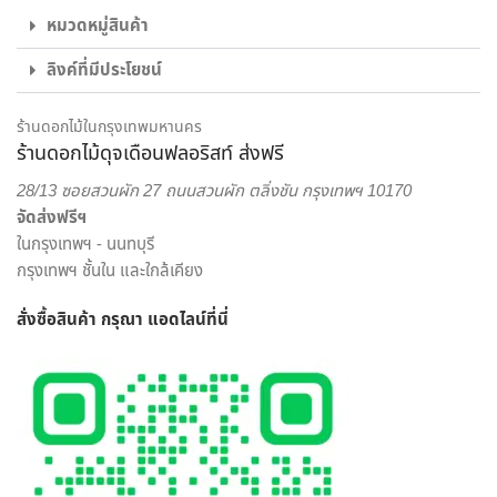
ไม่ใช่แค่เพียงความความพิถีพิถันในงานรับจัดดอกไม้ เพื่อให้ทุกผล
หมวดหมู่สินค้า
งานออกมาสวยงามเท่านั้น แต่เรายังใส่ใจในด้านบริการส่งดอกไม้
ลิงค์ที่มีประโยชน์
และส่งของขวัญอีกด้วย พนักงานส่งสินค้าของจากร้านของเรา
เป็นผู้ที่มีความเชี่ยวชาญด้านดอกไม้เป็นพิเศษ สามารถดูแลรักษา
สินค้าให้ถึงมือผู้รับได้อย่างสมบูรณ์ที่สุด เพราะเรา คือ ร้านดอกไม้
ร้านดอกไม้ในกรุงเทพมหานคร
ร้านดอกไม้ดุจเดือนฟลอริสท์ ส่งฟรี
ออนไลน์ ที่เน้นให้บริการเพื่อตอบโจทย์ไลฟ์สไตล์ของคนยุคใหม่
สะดวกสบาย ครบครัน ครอบคลุมในแห่งเดียว
28/13 ซอยสวนผัก 27 ถนนสวนผัก ตลิ่งชัน กรุงเทพฯ 10170
จัดส่งฟรีฯ
เราพร้อมรังสรรค์สินค้าตามความต้องการของคุณ โดยลูกค้า
ในกรุงเทพฯ - นนทบุรี
สามารถเลือกสั่งดอกไม้และรูปแบบการจัดดอกไม้ได้อย่างเต็มที่
กรุงเทพฯ ชั้นใน และใกล้เคียง
ทีมงานจาก ร้านดอกไม้ออนไลน์ ดุจเดือน ฟลอริสท์ ยินดีให้คำ
ปรึกษาแนะนำเรื่องการส่งของขวัญ ประเภทดอกไม้ เพื่อสร้างความ
สั่งซื้อสินค้า กรุณา แอดไลน์
ที่นี่
ประทับใจให้กับผู้รับมากที่สุด ไม่ว่าจะเป็นโอกาสพิเศษ งานเทศกาล
หรือวันสำคัญใด นึกถึงงานรับจัดดอกไม้จากมืออาชีพ มาก
ประสบการณ์ ต้องเลือกสั่งดอกไม้ออนไลน์ กับ “ดุจเดือน
ฟลอริสท์” เท่านั้น เราไม่ทำให้คุณผิดหวังแน่นอน