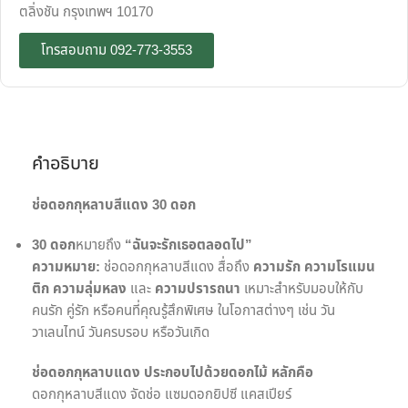
ตลิ่งชัน กรุงเทพฯ 10170
โทรสอบถาม 092-773-3553
คำอธิบาย
ช่อดอกกุหลาบสีแดง 30 ดอก
30
ดอก
หมายถึง
“
ฉันจะรักเธอตลอดไป”
ความหมาย:
ช่อดอกกุหลาบสีแดง สื่อถึง
ความรัก
ความโรแมน
ติก
ความลุ่มหลง
และ
ความปรารถนา
เหมาะสำหรับมอบให้กับ
คนรัก คู่รัก หรือคนที่คุณรู้สึกพิเศษ ในโอกาสต่างๆ เช่น วัน
วาเลนไทน์ วันครบรอบ หรือวันเกิด
ช่อดอกกุหลาบแดง ประกอบไปด้วยดอกไม้ หลักคือ
ดอกกุหลาบสีแดง จัดช่อ แซมดอกยิปซี แคสเปียร์