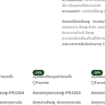
ความอ่อนโยน:
ดอกคาร์เนชั่นส
เด็ก หรือบุคคลที่มีความน่ารัก
ความเมตตา:
ดอกลิลลี่สีชมพู 
ช่อดอกไม้สดสีชมพู ประกอบไ
ดอกกุหลาบ สีชมพู จัดช่อ แซมด
ห่อกระดาษโทนสี สีชมพู
สามารถปรับเปลี่ยนโทนสีได้หากต
ระยะเวลาการจัดส่งประมาณ 1-2 
-14%
-26%
่างรวดเร็ว
เปรียบเทียบ
ดูอย่างรวดเร็ว
เปรียบ
Favorite
Favori
ีชมพู-PR1004
ช่อดอกกุหลาบชมพู-PR1003
ช่อดอก
่อดอกกุหลาบช่อ
ช่อกุหลาบสีชมพู
,
ช่อดอกกุหลาบช่อ
ช่อกุหลาบ