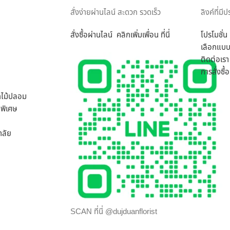
มือผู้รับได้อย่างสมบูรณ์ที่สุด เพราะเรา คือ ร้านดอกไม้ออนไลน์ ที่เน้นให้บ
สั่งง่ายผ่านไลน์ สะดวก รวดเร็ว
ลิงค์ที่มี
สั่งซื้อผ่านไลน์ คลิกเพิ่มเพ
อน ที่นี่
โปรโมชั่น
ารถเลือกสั่งดอกไม้และรูปแบบการจัดดอกไม้ได้อย่างเต็มที่ ทีมงานจาก ร้านด
เลือกแบบ
มากที่สุด ไม่ว่าจะเป็นโอกาสพิเศษ งานเทศกาล หรือวันสำคัญใด นึกถึงงานรับจ
ติดต่อเรา
การสั่งซื
กไม้ปลอม
พิเศษ
าลัย
SCAN ที่นี่ @dujduanflorist