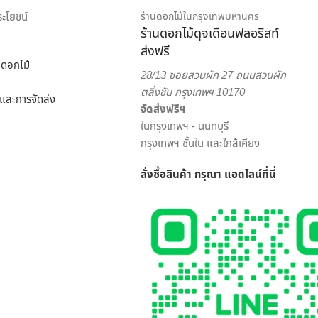
ริการเพื่อตอบโจทย์ไลฟ์สไตล์ของคนยุคใหม่ สะดวกสบาย ครบครัน ครอบคลุม
ประโยชน์
ร้านดอกไม้ในกรุงเทพมหานคร
ร้านดอกไม้ดุจเดือนฟลอริสท์
ส่งฟรี
อกไม้ออนไลน์ ดุจเดือน ฟลอริสท์ ยินดีให้คำปรึกษาแนะนำเรื่องการส่ง
ดอกไม้
ัดดอกไม้จากมืออาชีพ มากประสบการณ์ ต้องเลือกสั่งดอกไม้ออนไลน์ กับ
28/13 ซอยสวนผัก 27 ถนนสวนผัก
ตลิ่งชัน กรุงเทพฯ 10170
้อและการจัดส่ง
จัดส่งฟรีฯ
ในกรุงเทพฯ - นนทบุรี
กรุงเทพฯ ชั้นใน และใกล้เคียง
สั่งซื้อสินค้า กรุณา แอดไลน์
ที่นี่