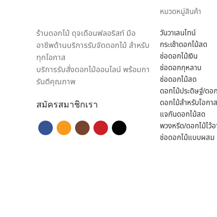
เชี่ยวชาญด้านดอกไม้เป็นพิเศษ สามารถดูแลรักษาสินค้าให้ถึง
หมวดหมู่สินค้า
ในแห่งเดียว
ร้านดอกไม้ ดุจเดือนฟลอริสท์ มือ
วันวาเลนไทน์
เราพร้อมรังสรรค์สินค้าตามความต้องการของคุณ โดยลูกค้าสาม
กระเช้าดอกไม้สด
อาชีพด้านบริการรับจัดดอกไม้ สำหรับ
ของขวัญ ประเภทดอกไม้ เพื่อสร้างความประทับใจให้กับผู้รับ
ช่อดอกไม้เงิน
ทุกโอกาส
“ดุจเดือน ฟลอริสท์” เท่านั้น เราไม่ทำให้คุณผิดหวังแน่นอน
ช่อดอกกุหลาบ
บริการรับสั่งดอกไม้ออนไลน์ พร้อมกา
ช่อดอกไม้สด
รันตีคุณภาพ
ดอกไม้ประดิษฐ์/ดอ
ดอกไม้สำหรับโอกาส
สมัครสมาชิกเรา
แจกันดอกไม้สด
พวงหรีด/ดอกไม้ไว้อ
ช่อดอกไม้แบบผสม