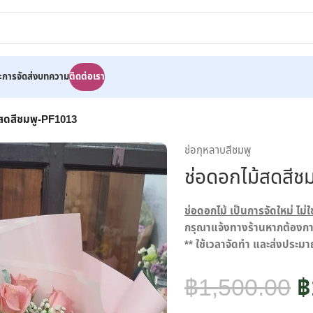
ละการจัดส่ง
บทความ
ติดต่อเรา
้สดสีชมพู-PF1013
ช่อกุหลาบสีชมพู
ช่อดอกไม้สดสี
ช่อดอกไม้ เป็นการจัดใหม่ ไม่ใช
กรุณาแจ้งทางร้านหากต้องการ 
** ใช้เวลาจัดทำ และส่งประมา
฿
1,500.00
฿