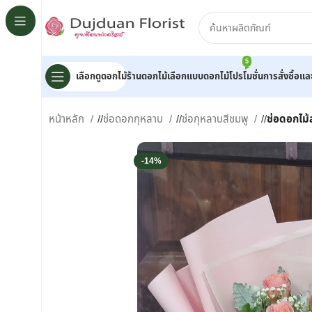
5
เลือกดูดอกไม้
ร้านดอกไม้
เลือกแบบดอกไม้
โปรโมชั่น
การสั่งซื้อแ
หน้าหลัก
/
ช่อดอกกุหลาบ
/
ช่อกุหลาบสีชมพู
/
ช่อดอกไม
-14%