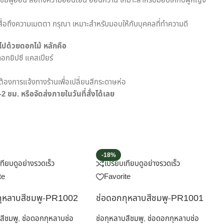
ีชมพูอ่อน สื่อถึงความอ่อนโยน อ่อนหวาน เหมาะสำหรับมอบให้กับผู้หญิง
สื่อถึงความเมตตา กรุณา เหมาะสำหรับมอบให้กับบุคคลที่ทำความดี
ปด้วยดอกไม้ หลักคือ
อกยิปซี แคสเปียร์
้องการแจ้งทางร้านเพื่อเปลี่ยนสีกระดาษห่อ
ชม. หรือจัดส่งภายในวันที่สั่งได้เลย
-18%
เทียบ
ดูอย่างรวดเร็ว
เปรียบเทียบ
ดูอย่างรวดเร็ว
te
Favorite
กุหลาบสีชมพู-PR1002
ช่อดอกกุหลาบสีชมพู-PR1001
สีชมพู
,
ช่อดอกกุหลาบช่อ
ช่อกุหลาบสีชมพู
,
ช่อดอกกุหลาบช่อ