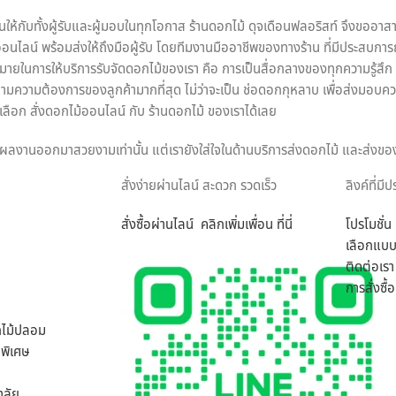
ห้กับทั้งผู้รับและผู้มอบในทุกโอกาส ร้านดอกไม้ ดุจเดือนฟลอริสท์ จึงขออาสา
นไลน์ พร้อมส่งให้ถึงมือผู้รับ โดยทีมงานมืออาชีพของทางร้าน ที่มีประสบการ
หมายในการให้บริการรับจัดดอกไม้ของเรา คือ การเป็นสื่อกลางของทุกความรู้สึก พร
มความต้องการของลูกค้ามากที่สุด ไม่ว่าจะเป็น ช่อดอกกุหลาบ เพื่อส่งมอบคว
ือก สั่งดอกไม้ออนไลน์ กับ ร้านดอกไม้ ของเราได้เลย
ทุกผลงานออกมาสวยงามเท่านั้น แต่เรายังใส่ใจในด้านบริการส่งดอกไม้ และส่งขอ
มือผู้รับได้อย่างสมบูรณ์ที่สุด เพราะเรา คือ ร้านดอกไม้ออนไลน์ ที่เน้นให้บ
สั่งง่ายผ่านไลน์ สะดวก รวดเร็ว
ลิงค์ที่มี
สั่งซื้อผ่านไลน์ คลิกเพิ่มเพ
อน ที่นี่
โปรโมชั่น
ารถเลือกสั่งดอกไม้และรูปแบบการจัดดอกไม้ได้อย่างเต็มที่ ทีมงานจาก ร้านด
เลือกแบบ
มากที่สุด ไม่ว่าจะเป็นโอกาสพิเศษ งานเทศกาล หรือวันสำคัญใด นึกถึงงานรับจ
ติดต่อเรา
การสั่งซื
กไม้ปลอม
พิเศษ
าลัย