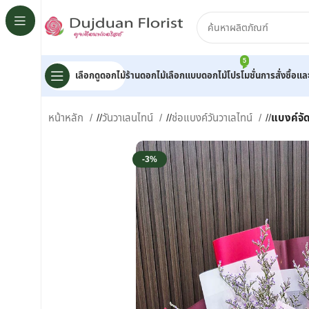
5
เลือกดูดอกไม้
ร้านดอกไม้
เลือกแบบดอกไม้
โปรโมชั่น
การสั่งซื้อแ
หน้าหลัก
/
วันวาเลนไทน์
/
ช่อแบงค์วันวาเลไทน์
/
แบงค์จั
-3%