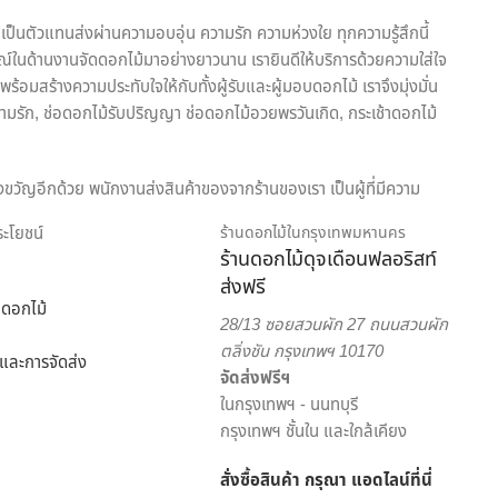
เป็นตัวแทนส่งผ่านความอบอุ่น ความรัก ความห่วงใย ทุกความรู้สึกนี้
ณ์ในด้านงานจัดดอกไม้มาอย่างยาวนาน เรายินดีให้บริการด้วยความใส่ใจ
้อมสร้างความประทับใจให้กับทั้งผู้รับและผู้มอบดอกไม้ เราจึงมุ่งมั่น
ามรัก, ช่อดอกไม้รับปริญญา ช่อดอกไม้อวยพรวันเกิด, กระเช้าดอกไม้
งขวัญอีกด้วย พนักงานส่งสินค้าของจากร้านของเรา เป็นผู้ที่มีความ
ริการเพื่อตอบโจทย์ไลฟ์สไตล์ของคนยุคใหม่ สะดวกสบาย ครบครัน ครอบคลุม
ประโยชน์
ร้านดอกไม้ในกรุงเทพมหานคร
ร้านดอกไม้ดุจเดือนฟลอริสท์
ส่งฟรี
อกไม้ออนไลน์ ดุจเดือน ฟลอริสท์ ยินดีให้คำปรึกษาแนะนำเรื่องการส่ง
ดอกไม้
ัดดอกไม้จากมืออาชีพ มากประสบการณ์ ต้องเลือกสั่งดอกไม้ออนไลน์ กับ
28/13 ซอยสวนผัก 27 ถนนสวนผัก
ตลิ่งชัน กรุงเทพฯ 10170
้อและการจัดส่ง
จัดส่งฟรีฯ
ในกรุงเทพฯ - นนทบุรี
กรุงเทพฯ ชั้นใน และใกล้เคียง
สั่งซื้อสินค้า กรุณา แอดไลน์
ที่นี่