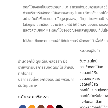
ดอกไม้ยังคงเป็นของขวัญที่เหมาะสำหรับส่งมอบความสุขสดชื่นใ
ด้วยบริการรับจัดดอกไม้หลากหลายรูปแบบ บริการสั่งดอกไม้ออ
อย่างเต็มที่เพื่อความประทับสูงสุดของลูกค้าทุกท่านเพราะเป้า
ใส่ใจทุกรายละเอียดในงานจัดดอกไม้ ให้ได้ผลงานออกมาตรงตา
แสดงความยินดี และดอกไม้ของขวัญอีกหลายรูปแบบ ก็มั่นใจเล
ไม่ใช่แค่เพียงความความพิถีพิถันในงานรับจัดดอกไม้ เพื่อให้
เชี่ยวชาญด้านดอกไม้เป็นพิเศษ สามารถดูแลรักษาสินค้าให้ถึง
หมวดหมู่สินค้า
ในแห่งเดียว
ร้านดอกไม้ ดุจเดือนฟลอริสท์ มือ
วันวาเลนไทน์
เราพร้อมรังสรรค์สินค้าตามความต้องการของคุณ โดยลูกค้าสาม
กระเช้าดอกไม้สด
อาชีพด้านบริการรับจัดดอกไม้ สำหรับ
ของขวัญ ประเภทดอกไม้ เพื่อสร้างความประทับใจให้กับผู้รับ
ช่อดอกไม้เงิน
ทุกโอกาส
“ดุจเดือน ฟลอริสท์” เท่านั้น เราไม่ทำให้คุณผิดหวังแน่นอน
ช่อดอกกุหลาบ
บริการรับสั่งดอกไม้ออนไลน์ พร้อมกา
ช่อดอกไม้สด
รันตีคุณภาพ
ดอกไม้ประดิษฐ์/ดอ
ดอกไม้สำหรับโอกาส
สมัครสมาชิกเรา
แจกันดอกไม้สด
พวงหรีด/ดอกไม้ไว้อ