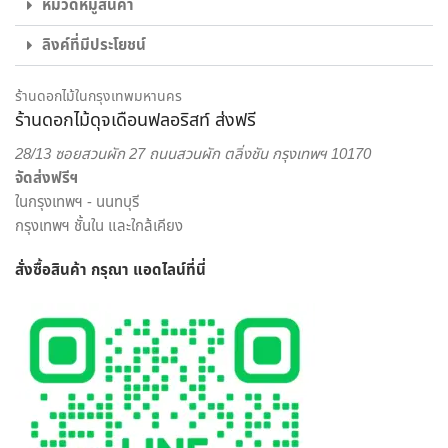
ไม่ใช่แค่เพียงความความพิถีพิถันในงานรับจัดดอกไม้ เพื่อให้ทุกผล
หมวดหมู่สินค้า
งานออกมาสวยงามเท่านั้น แต่เรายังใส่ใจในด้านบริการส่งดอกไม้
ลิงค์ที่มีประโยชน์
และส่งของขวัญอีกด้วย พนักงานส่งสินค้าของจากร้านของเรา
เป็นผู้ที่มีความเชี่ยวชาญด้านดอกไม้เป็นพิเศษ สามารถดูแลรักษา
สินค้าให้ถึงมือผู้รับได้อย่างสมบูรณ์ที่สุด เพราะเรา คือ ร้านดอกไม้
ร้านดอกไม้ในกรุงเทพมหานคร
ร้านดอกไม้ดุจเดือนฟลอริสท์ ส่งฟรี
ออนไลน์ ที่เน้นให้บริการเพื่อตอบโจทย์ไลฟ์สไตล์ของคนยุคใหม่
สะดวกสบาย ครบครัน ครอบคลุมในแห่งเดียว
28/13 ซอยสวนผัก 27 ถนนสวนผัก ตลิ่งชัน กรุงเทพฯ 10170
จัดส่งฟรีฯ
เราพร้อมรังสรรค์สินค้าตามความต้องการของคุณ โดยลูกค้า
ในกรุงเทพฯ - นนทบุรี
สามารถเลือกสั่งดอกไม้และรูปแบบการจัดดอกไม้ได้อย่างเต็มที่
กรุงเทพฯ ชั้นใน และใกล้เคียง
ทีมงานจาก ร้านดอกไม้ออนไลน์ ดุจเดือน ฟลอริสท์ ยินดีให้คำ
ปรึกษาแนะนำเรื่องการส่งของขวัญ ประเภทดอกไม้ เพื่อสร้างความ
สั่งซื้อสินค้า กรุณา แอดไลน์
ที่นี่
ประทับใจให้กับผู้รับมากที่สุด ไม่ว่าจะเป็นโอกาสพิเศษ งานเทศกาล
หรือวันสำคัญใด นึกถึงงานรับจัดดอกไม้จากมืออาชีพ มาก
ประสบการณ์ ต้องเลือกสั่งดอกไม้ออนไลน์ กับ “ดุจเดือน
ฟลอริสท์” เท่านั้น เราไม่ทำให้คุณผิดหวังแน่นอน