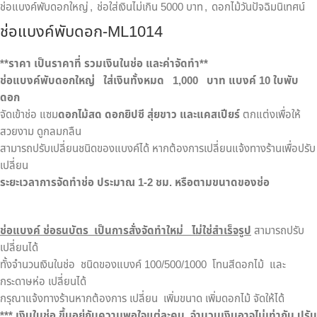
ช่อแบงค์พับดอกใหญ่
,
ช่อใส่เงินไม่เกิน 5000 บาท
,
ดอกไม้วันปัจฉิมนิเทศน์
ช่อแบงค์พับดอก-ML1014
**
ราคา เป็นราคาที่ รวมเงินในช่อ และค่าจัดทำ**
ช่อแบงค์พับดอกใหญ่ ใส่เงินทั้งหมด
1
,0
00
บาท
แบงค์ 10 ใบพับ
ดอก
จัดเข้าช่อ แซม
ดอกไม้สด ดอกยิปซี สุ่ยขาว และแคสเปียร์
ตกแต่งเพื่อให้
สวยงาม ดูกลมกลืน
สามารถปรับเปลี่ยนชนิดของแบงค์ได้ หากต้องการเปลี่ยนแจ้งทางร้านเพื่อปรับ
เปลี่ยน
ระยะเวลาการจัดทำช่อ ประมาณ
1-2
ชม. หรือตามขนาดของช่อ
ช่อแบงค์ ช่อธนบัตร
เป็นการสั่งจัดทำใหม่
ไม่ใช่สำเร็จรูป
สามารถปรับ
เปลี่ยนได้
ทั้งจำนวนเงินในช่อ ชนิดของแบงค์ 100/500/1000 โทนสีดอกไม้ และ
กระดาษห่อ เปลี่ยนได้
กรุณาแจ้งทางร้านหากต้องการ เปลี่ยน เพิ่มขนาด เพิ่มดอกไม้ จัดให้ได้
***
เงินในช่อ ขึ้นอยู่กับความพอใจแต่ละคน จำนวนเงินอาจไม่เท่ากัน ปรั