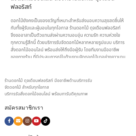
ฟลอริสท์
ดอกไม้ยังคงเป็นของขวัญที่เหมาะสำหรับส่งมอบความสุขสดชื่นให้
กับทั้งผู้รับและผู้มอบในทุกโอกาส ร้านดอกไม้ ดุจเดือนฟลอริสท์
จึงขออาสาเป็นตัวแทนส่งผ่านความอบอุ่น ความรัก ความห่วงใย
ทุกความรู้สึกนี้ ด้วยบริการรับจัดดอกไม้หลากหลายรูปแบบ บริการ
สั่งดอกไม้ออนไลน์ พร้อมส่งให้ถึงมือผู้รับ โดยทีมงานมืออาชีพ
ของทางร้าน ที่มีประสบการณ์ในด้านงานจัดดอกไม้มาอย่างยาวนาน
เรายินดีให้บริการด้วยความใส่ใจอย่างเต็มที่เพื่อความประทับสูงสุด
ของลูกค้าทุกท่านเพราะเป้าหมายในการให้บริการรับจัดดอกไม้ของ
เรา คือ การเป็นสื่อกลางของทุกความรู้สึก พร้อมสร้างความประทับ
ร้านดอกไม้ ดุจเดือนฟลอริสท์ มืออาชีพด้านบริการรับ
ใจให้กับทั้งผู้รับและผู้มอบดอกไม้ เราจึงมุ่งมั่นใส่ใจทุกรายละเอียด
จัดดอกไม้ สำหรับทุกโอกาส
ในงานจัดดอกไม้ ให้ได้ผลงานออกมาตรงตามความต้องการของ
บริการรับสั่งดอกไม้ออนไลน์ พร้อมการันตีคุณภาพ
ลูกค้ามากที่สุด ไม่ว่าจะเป็น ช่อดอกกุหลาบ เพื่อส่งมอบความรัก,
สมัครสมาชิกเรา
ช่อดอกไม้รับปริญญา ช่อดอกไม้อวยพรวันเกิด, กระเช้าดอกไม้
แสดงความยินดี และดอกไม้ของขวัญอีกหลายรูปแบบ ก็มั่นใจ
เลือก สั่งดอกไม้ออนไลน์ กับ ร้านดอกไม้ ของเราได้เลย