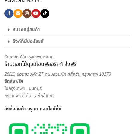
สมัครสมาชิกเรา
ช่อดอกไม้รับปริญญา ช่อดอกไม้อวยพรวันเกิด, กระเช้าดอกไม้
แสดงความยินดี และดอกไม้ของขวัญอีกหลายรูปแบบ ก็มั่นใจ
เลือก สั่งดอกไม้ออนไลน์ กับ ร้านดอกไม้ ของเราได้เลย
ไม่ใช่แค่เพียงความความพิถีพิถันในงานรับจัดดอกไม้ เพื่อให้ทุกผล
หมวดหมู่สินค้า
งานออกมาสวยงามเท่านั้น แต่เรายังใส่ใจในด้านบริการส่งดอกไม้
ลิงค์ที่มีประโยชน์
และส่งของขวัญอีกด้วย พนักงานส่งสินค้าของจากร้านของเรา
เป็นผู้ที่มีความเชี่ยวชาญด้านดอกไม้เป็นพิเศษ สามารถดูแลรักษา
สินค้าให้ถึงมือผู้รับได้อย่างสมบูรณ์ที่สุด เพราะเรา คือ ร้านดอกไม้
ร้านดอกไม้ในกรุงเทพมหานคร
ร้านดอกไม้ดุจเดือนฟลอริสท์ ส่งฟรี
ออนไลน์ ที่เน้นให้บริการเพื่อตอบโจทย์ไลฟ์สไตล์ของคนยุคใหม่
สะดวกสบาย ครบครัน ครอบคลุมในแห่งเดียว
28/13 ซอยสวนผัก 27 ถนนสวนผัก ตลิ่งชัน กรุงเทพฯ 10170
จัดส่งฟรีฯ
เราพร้อมรังสรรค์สินค้าตามความต้องการของคุณ โดยลูกค้า
ในกรุงเทพฯ - นนทบุรี
สามารถเลือกสั่งดอกไม้และรูปแบบการจัดดอกไม้ได้อย่างเต็มที่
กรุงเทพฯ ชั้นใน และใกล้เคียง
ทีมงานจาก ร้านดอกไม้ออนไลน์ ดุจเดือน ฟลอริสท์ ยินดีให้คำ
ปรึกษาแนะนำเรื่องการส่งของขวัญ ประเภทดอกไม้ เพื่อสร้างความ
สั่งซื้อสินค้า กรุณา แอดไลน์
ที่นี่
ประทับใจให้กับผู้รับมากที่สุด ไม่ว่าจะเป็นโอกาสพิเศษ งานเทศกาล
หรือวันสำคัญใด นึกถึงงานรับจัดดอกไม้จากมืออาชีพ มาก
ประสบการณ์ ต้องเลือกสั่งดอกไม้ออนไลน์ กับ “ดุจเดือน