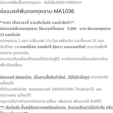
ช่อแบงค์พับเป็นดอกกุหลาบ
,
ช่อใส่เงิน5000-10000บาท
ช่อแบงค์พับดอกกุหลาบ-MA1036
**
ราคา เป็นราคาที่ รวมเงินในช่อ และค่าจัดทำ**
ช่อแบงค์พับดอกกุหลาบ ใช้แบงค์ทั้งหมด
9
,9
00 บาท พับดอกกุหลาบ
33 ดอกในช่อ
ดอกกุหลาบ 1 ดอก จะใช้แบงค์ 3 ใบ ในการพับกลีบ รวมทั้งหมด 33 ดอก
จัดเข้าช่อ แซม
ดอกไม้สด ดอกยิปซี สุ่ยขาว และแคสเปียร์
ตกแต่งเพื่อให้
สวยงาม ดูกลมกลืน
สามารถปรับเปลี่ยนเป็นดอกไม้ประดิษฐ์ได้ หากต้องการเปลี่ยนแจ้งทางร้าน
เพื่อปรับเปลี่ยน
ช่อแบงค์ ช่อธนบัตร
เป็นการสั่งจัดทำใหม่
ไม่ใช่สำเร็จรูป
สามารถปรับ
เปลี่ยนได้
ทั้งจำนวนเงินในช่อ ชนิดของแบงค์ 100/500/1000 โทนสีดอกไม้ และ
กระดาษห่อ เปลี่ยนได้
กรุณาแจ้งทางร้านหากต้องการ เปลี่ยน เพิ่มขนาด เพิ่มดอกไม้ จัดให้ได้
***
เงินในช่อ ขึ้นอยู่กับความพอใจแต่ละคน จำนวนเงินอาจไม่เท่ากัน ปรั