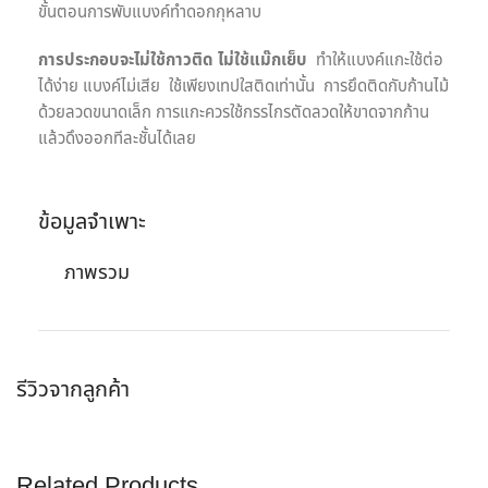
ขั้นตอนการพับแบงค์ทำดอกกุหลาบ
การประกอบจะไม่ใช้กาวติด ไม่ใช้แม๊กเย็บ
ทำให้แบงค์แกะใช้ต่อ
ได้ง่าย แบงค์ไม่เสีย ใช้เพียงเทปใสติดเท่านั้น การยึดติดกับก้านไม้
ด้วยลวดขนาดเล็ก การแกะควรใช้กรรไกรตัดลวดให้ขาดจากก้าน
แล้วดึงออกทีละชั้นได้เลย
ข้อมูลจำเพาะ
ภาพรวม
รีวิวจากลูกค้า
Related Products