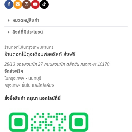
เลือก สั่งดอกไม้ออนไลน์ กับ ร้านดอกไม้ ของเราได้เลย
ไม่ใช่แค่เพียงความความพิถีพิถันในงานรับจัดดอกไม้ เพื่อให้ทุกผล
หมวดหมู่สินค้า
งานออกมาสวยงามเท่านั้น แต่เรายังใส่ใจในด้านบริการส่งดอกไม้
ลิงค์ที่มีประโยชน์
และส่งของขวัญอีกด้วย พนักงานส่งสินค้าของจากร้านของเรา
เป็นผู้ที่มีความเชี่ยวชาญด้านดอกไม้เป็นพิเศษ สามารถดูแลรักษา
สินค้าให้ถึงมือผู้รับได้อย่างสมบูรณ์ที่สุด เพราะเรา คือ ร้านดอกไม้
ร้านดอกไม้ในกรุงเทพมหานคร
ร้านดอกไม้ดุจเดือนฟลอริสท์ ส่งฟรี
ออนไลน์ ที่เน้นให้บริการเพื่อตอบโจทย์ไลฟ์สไตล์ของคนยุคใหม่
สะดวกสบาย ครบครัน ครอบคลุมในแห่งเดียว
28/13 ซอยสวนผัก 27 ถนนสวนผัก ตลิ่งชัน กรุงเทพฯ 10170
จัดส่งฟรีฯ
เราพร้อมรังสรรค์สินค้าตามความต้องการของคุณ โดยลูกค้า
ในกรุงเทพฯ - นนทบุรี
สามารถเลือกสั่งดอกไม้และรูปแบบการจัดดอกไม้ได้อย่างเต็มที่
กรุงเทพฯ ชั้นใน และใกล้เคียง
ทีมงานจาก ร้านดอกไม้ออนไลน์ ดุจเดือน ฟลอริสท์ ยินดีให้คำ
ปรึกษาแนะนำเรื่องการส่งของขวัญ ประเภทดอกไม้ เพื่อสร้างความ
สั่งซื้อสินค้า กรุณา แอดไลน์
ที่นี่
ประทับใจให้กับผู้รับมากที่สุด ไม่ว่าจะเป็นโอกาสพิเศษ งานเทศกาล
หรือวันสำคัญใด นึกถึงงานรับจัดดอกไม้จากมืออาชีพ มาก
ประสบการณ์ ต้องเลือกสั่งดอกไม้ออนไลน์ กับ “ดุจเดือน
ฟลอริสท์” เท่านั้น เราไม่ทำให้คุณผิดหวังแน่นอน