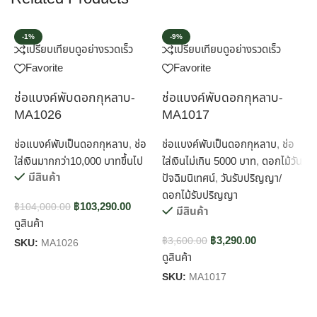
-1%
-9%
เปรียบเทียบ
ดูอย่างรวดเร็ว
เปรียบเทียบ
ดูอย่างรวดเร็ว
Favorite
Favorite
ช่อแบงค์พับดอกกุหลาบ-
ช่อแบงค์พับดอกกุหลาบ-
ช
MA1026
MA1017
ช่อแบงค์พับเป็นดอกกุหลาบ
,
ช่อ
ช่อแบงค์พับเป็นดอกกุหลาบ
,
ช่อ
ช
ใส่เงินมากกว่า10,000 บาทขึ้นไป
ใส่เงินไม่เกิน 5000 บาท
,
ดอกไม้วัน
ด
มีสินค้า
ปัจฉิมนิเทศน์
,
วันรับปริญญา/
ส
ดอกไม้รับปริญญา
฿
103,290.00
฿
104,000.00
มีสินค้า
ดูสินค้า
฿
฿
3,290.00
ด
฿
3,600.00
SKU:
MA1026
ดูสินค้า
S
SKU:
MA1017