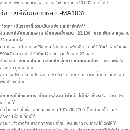
ช่อแบงค์พับเป็นดอกกุหลาบ
,
ช่อใส่เงินมากกว่า10,000 บาทขึ้นไป
ช่อแบงค์พับดอกกุหลาบ-MA1031
**
ราคา เป็นราคาที่ รวมเงินในช่อ และค่าจัดทำ**
ช่อแบงค์พับดอกกุหลาบ ใช้แบงค์ทั้งหมด
2
3,1
00 บาท พับดอกกุหลาบ
22 ดอกในช่อ
ดอกกุหลาบ 1 ดอก จะใช้แบงค์ 3 ใบ ในการพับกลีบ แบงค์100=3 ดอก/แบงค์
500=7 ดอก แบงค์ 100= 12 ดอก รวมทั้งหมด 22 ดอก
จัดเข้าช่อ แซม
ดอกไม้สด ดอกยิปซี สุ่ยขาว และแคสเปียร์
ตกแต่งเพื่อให้
สวยงาม ดูกลมกลืน
สามารถปรับเปลี่ยนเป็นดอกไม้ประดิษฐ์ได้ หากต้องการเปลี่ยนแจ้งทางร้าน
เพื่อปรับเปลี่ยน
ช่อแบงค์ ช่อธนบัตร
เป็นการสั่งจัดทำใหม่
ไม่ใช่สำเร็จรูป
สามารถปรับ
เปลี่ยนได้
ทั้งจำนวนเงินในช่อ ชนิดของแบงค์ 100/500/1000 โทนสีดอกไม้ และ
กระดาษห่อ เปลี่ยนได้
กรุณาแจ้งทางร้านหากต้องการ เปลี่ยน เพิ่มขนาด เพิ่มดอกไม้ จัดให้ได้