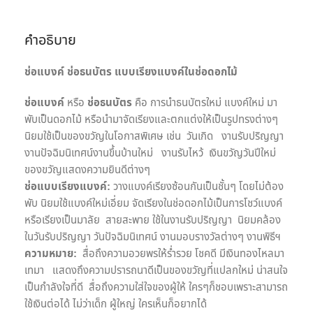
คำอธิบาย
ช่อแบงค์ ช่อธนบัตร แบบเรียงแบงค์ในช่อดอกไม้
ช่อแบงค์
หรือ
ช่อธนบัตร
คือ การนำธนบัตรใหม่ แบงค์ใหม่ มา
พับเป็นดอกไม้ หรือนำมาจัดเรียงและตกแต่งให้เป็นรูปทรงต่างๆ
นิยมใช้เป็นของขวัญในโอกาสพิเศษ เช่น วันเกิด งานรับปริญญา
งานปัจฉิมนิเทศน์งานขึ้นบ้านใหม่ งานรับไหว้ เงินขวัญวันปีใหม่
ของขวัญแสดงความยินดีต่างๆ
ช่อแบบเรียงแบงค์:
วางแบงค์เรียงซ้อนกันเป็นชั้นๆ โดยไม่ต้อง
พับ นิยมใช้แบงค์ใหม่เอี่ยม จัดเรียงในช่อดอกไม้เป็นการโชว์แบงค์
หรือเรียงเป็นมาลัย สายสะพาย ใช้ในงานรับปริญญา นิยมคล้อง
ในวันรับปริญญา วันปัจฉิมนิเทศน์ งานมอบรางวัลต่างๆ งานพิธีฯ
ความหมาย:
สื่อถึงความอวยพรให้ร่ำรวย โชคดี มีเงินทองไหลมา
เทมา แสดงถึงความปรารถนาดีเป็นของขวัญที่แปลกใหม่ น่าสนใจ
เป็นกำลังใจที่ดี สื่อถึงความใส่ใจของผู้ให้ ใครๆก็ชอบเพราะสามารถ
ใช้เงินต่อได้ ไม่ว่าเด็ก ผู้ใหญ่ ใครเห็นก็อยากได้