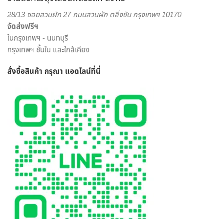
สะดวกสบาย ครบครัน ครอบคลุมในแห่งเดียว
28/13 ซอยสวนผัก 27 ถนนสวนผัก ตลิ่งชัน กรุงเทพฯ 10170
จัดส่งฟรีฯ
เราพร้อมรังสรรค์สินค้าตามความต้องการของคุณ โดยลูกค้า
ในกรุงเทพฯ - นนทบุรี
สามารถเลือกสั่งดอกไม้และรูปแบบการจัดดอกไม้ได้อย่างเต็มที่
กรุงเทพฯ ชั้นใน และใกล้เคียง
ทีมงานจาก ร้านดอกไม้ออนไลน์ ดุจเดือน ฟลอริสท์ ยินดีให้คำ
ปรึกษาแนะนำเรื่องการส่งของขวัญ ประเภทดอกไม้ เพื่อสร้างความ
สั่งซื้อสินค้า กรุณา แอดไลน์
ที่นี่
ประทับใจให้กับผู้รับมากที่สุด ไม่ว่าจะเป็นโอกาสพิเศษ งานเทศกาล
หรือวันสำคัญใด นึกถึงงานรับจัดดอกไม้จากมืออาชีพ มาก
ประสบการณ์ ต้องเลือกสั่งดอกไม้ออนไลน์ กับ “ดุจเดือน
ฟลอริสท์” เท่านั้น เราไม่ทำให้คุณผิดหวังแน่นอน