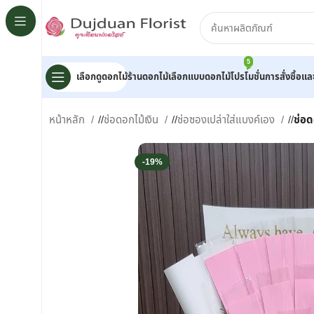
5
เลือกดูดอกไม้
ร้านดอกไม้
เลือกแบบดอกไม้
โปรโมชั่น
การสั่งซื้อแ
หน้าหลัก
/
ช่อดอกไม้เงิน
/
ช่อซองเปล่าใส่แบงค์เอง
/
ช่อ
-19%