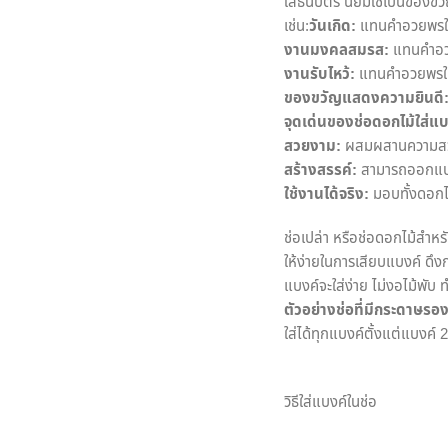
ใส่ธนบัตร นิยมใช้เป็นของข
เช่น:
วันเกิด:
แทนคำอวยพรให้
งานมงคลสมรส:
แทนคำอวยพร
งานรับไหว้:
แทนคำอวยพรให
ของขวัญแสดงความยินดี
จุดเด่นของช่อดอกไม้ใส่แบ
สวยงาม:
ผสมผสานความสวย
สร้างสรรค์:
สามารถออกแบบ
ใช้งานได้จริง:
มอบทั้งดอกไม
ช่อเปล่า หรือช่อดอกไม้สำหร
ให้ง่ายในการเสียบแบงค์ ด
แบงค์จะใส่ง่าย ไม่งอไม้พั
ตัวอย่างช่อที่มีกระดาษรอ
ใส่ได้ทุกแบงค์ตั้งแต่แบงค์ 
วิธีใส่แบงค์ในช่อ