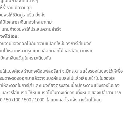
วัญในโอกาสพิเศษต่างๆ
ร่ำรวย มีความสุข
ให้ชีวิตคู่ราบรื่น มั่งคั่ง
้มีโชคลาภ เงินทองไหลมาเทมา
:
แทนคำอวยพรให้ประสบความสำเร็จ
งค์ได้เอง:
งามของดอกไม้กับความแปลกใหม่ของการใส่แบงค์
ได้หลากหลายรูปแบบ เลือกดอกไม้และสีสันตามชอบ
้และเงินขวัญในคราวเดียวกัน
ับใส่แบงค์เอง ร้านดุจเดือนฟลอริสท์ จะมีกระดาษแข็งรองในซองไว้ให้เพื่อ
ึงกระดาษรองออกมาแล้ววางแบงค์แนบลงไปแล้วเสียบเข้าไปในซองใส
บ ทำให้สะดวกในการใส่ และแบงค์ยังตรงสวยเมื่อมีกระดาษแข็งรองในซอง
ง
และวิธีใส่แบงค์ ให้หันแบงค์ไปในทางเดียวกันทั้งหมด ซองเปล่าสามารถ
20 / 50 /100 / 500 / 1000 ใส่แบงค์อะไร แจ้งทางร้านได้เลย