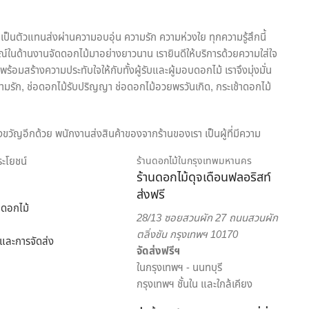
เป็นตัวแทนส่งผ่านความอบอุ่น ความรัก ความห่วงใย ทุกความรู้สึกนี้
ณ์ในด้านงานจัดดอกไม้มาอย่างยาวนาน เรายินดีให้บริการด้วยความใส่ใจ
้อมสร้างความประทับใจให้กับทั้งผู้รับและผู้มอบดอกไม้ เราจึงมุ่งมั่น
ามรัก, ช่อดอกไม้รับปริญญา ช่อดอกไม้อวยพรวันเกิด, กระเช้าดอกไม้
งขวัญอีกด้วย พนักงานส่งสินค้าของจากร้านของเรา เป็นผู้ที่มีความ
ริการเพื่อตอบโจทย์ไลฟ์สไตล์ของคนยุคใหม่ สะดวกสบาย ครบครัน ครอบคลุม
ประโยชน์
ร้านดอกไม้ในกรุงเทพมหานคร
ร้านดอกไม้ดุจเดือนฟลอริสท์
ส่งฟรี
อกไม้ออนไลน์ ดุจเดือน ฟลอริสท์ ยินดีให้คำปรึกษาแนะนำเรื่องการส่ง
ดอกไม้
ัดดอกไม้จากมืออาชีพ มากประสบการณ์ ต้องเลือกสั่งดอกไม้ออนไลน์ กับ
28/13 ซอยสวนผัก 27 ถนนสวนผัก
ตลิ่งชัน กรุงเทพฯ 10170
้อและการจัดส่ง
จัดส่งฟรีฯ
ในกรุงเทพฯ - นนทบุรี
กรุงเทพฯ ชั้นใน และใกล้เคียง