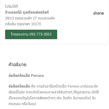
ไปรับได้ที่
ร้านดอกไม้ ดุจเดือนฟลอริสท์
นำทาง
28/13 ซอยสวนผัก 27 ถนนสวนผัก
ตลิ่งชัน กรุงเทพฯ 10170
โทรสอบถาม 092-773-3553
คำอธิบาย
ช่อช็อคโกแล๊ต
Ferrero
ช่อช็อคโกแล๊ต
คือ การนำเอาช็อคโกแล๊ต Ferrero มาห่อและจัด
เรียงเป็นช่อ ตกแต่งด้วยกระดาษสาสีสันต่างๆ ให้ดูสวยงาม มักใช้
เป็นของขวัญในโอกาสพิเศษต่างๆ เช่น วันเกิด วันวาเลนไทน์ วัน
ครบรอบ หรือวันแม่