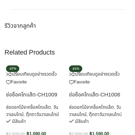
รีวิวจากลูกค้า
Related Products
-27%
-21%
เปรียบเทียบ
ดูอย่างรวดเร็ว
เปรียบเทียบ
ดูอย่างรวดเร็ว
Favorite
Favorite
ช่อช็อคโกแล๊ต-CH1009
ช่อช็อคโกแล๊ต-CH1008
ช
ช่อดอกไม้จากช็อคโกแล๊ต
,
วัน
ช่อดอกไม้จากช็อคโกแล๊ต
,
วัน
ช
วาเลนไทน์
,
ตุ๊กตาวันวาเลนไทน์
วาเลนไทน์
,
ตุ๊กตาวันวาเลนไทน์
มีสินค้า
มีสินค้า
฿
฿
1,090.00
฿
1,590.00
ด
฿
1,500.00
฿
2,000.00