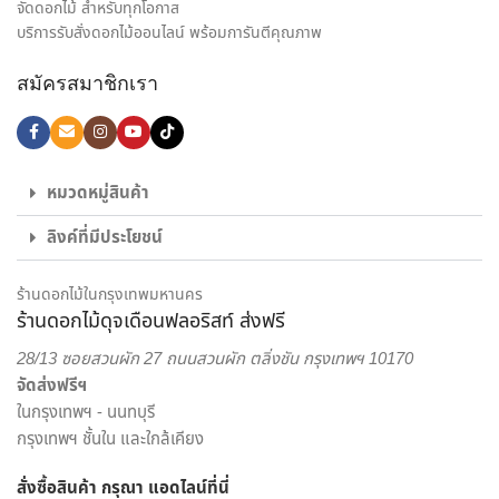
ใจให้กับทั้งผู้รับและผู้มอบดอกไม้ เราจึงมุ่งมั่นใส่ใจทุกรายละเอียด
จัดดอกไม้ สำหรับทุกโอกาส
ในงานจัดดอกไม้ ให้ได้ผลงานออกมาตรงตามความต้องการของ
บริการรับสั่งดอกไม้ออนไลน์ พร้อมการันตีคุณภาพ
ลูกค้ามากที่สุด ไม่ว่าจะเป็น ช่อดอกกุหลาบ เพื่อส่งมอบความรัก,
สมัครสมาชิกเรา
ช่อดอกไม้รับปริญญา ช่อดอกไม้อวยพรวันเกิด, กระเช้าดอกไม้
แสดงความยินดี และดอกไม้ของขวัญอีกหลายรูปแบบ ก็มั่นใจ
เลือก สั่งดอกไม้ออนไลน์ กับ ร้านดอกไม้ ของเราได้เลย
ไม่ใช่แค่เพียงความความพิถีพิถันในงานรับจัดดอกไม้ เพื่อให้ทุกผล
หมวดหมู่สินค้า
งานออกมาสวยงามเท่านั้น แต่เรายังใส่ใจในด้านบริการส่งดอกไม้
ลิงค์ที่มีประโยชน์
และส่งของขวัญอีกด้วย พนักงานส่งสินค้าของจากร้านของเรา
เป็นผู้ที่มีความเชี่ยวชาญด้านดอกไม้เป็นพิเศษ สามารถดูแลรักษา
สินค้าให้ถึงมือผู้รับได้อย่างสมบูรณ์ที่สุด เพราะเรา คือ ร้านดอกไม้
ร้านดอกไม้ในกรุงเทพมหานคร
ร้านดอกไม้ดุจเดือนฟลอริสท์ ส่งฟรี
ออนไลน์ ที่เน้นให้บริการเพื่อตอบโจทย์ไลฟ์สไตล์ของคนยุคใหม่
สะดวกสบาย ครบครัน ครอบคลุมในแห่งเดียว
28/13 ซอยสวนผัก 27 ถนนสวนผัก ตลิ่งชัน กรุงเทพฯ 10170
จัดส่งฟรีฯ
เราพร้อมรังสรรค์สินค้าตามความต้องการของคุณ โดยลูกค้า
ในกรุงเทพฯ - นนทบุรี
สามารถเลือกสั่งดอกไม้และรูปแบบการจัดดอกไม้ได้อย่างเต็มที่
กรุงเทพฯ ชั้นใน และใกล้เคียง
ทีมงานจาก ร้านดอกไม้ออนไลน์ ดุจเดือน ฟลอริสท์ ยินดีให้คำ
ปรึกษาแนะนำเรื่องการส่งของขวัญ ประเภทดอกไม้ เพื่อสร้างความ
สั่งซื้อสินค้า กรุณา แอดไลน์
ที่นี่