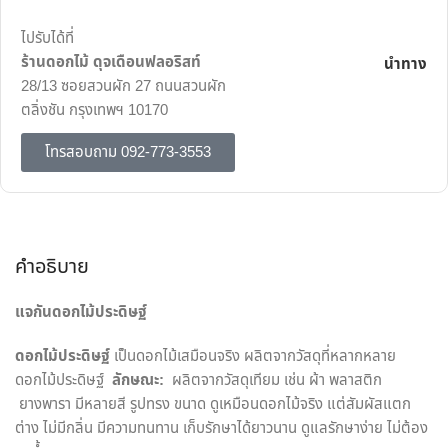
ไปรับได้ที่
ร้านดอกไม้ ดุจเดือนฟลอริสท์
นำทาง
28/13 ซอยสวนผัก 27 ถนนสวนผัก
ตลิ่งชัน กรุงเทพฯ 10170
โทรสอบถาม 092-773-3553
คำอธิบาย
แจกันดอกไม้ประดิษฐ์
ดอกไม้ประดิษฐ์
เป็นดอกไม้เสมือนจริง ผลิตจากวัสดุที่หลากหลาย
ดอกไม้ประดิษฐ์
ลักษณะ:
ผลิตจากวัสดุเทียม เช่น ผ้า พลาสติก
ยางพารา มีหลายสี รูปทรง ขนาด ดูเหมือนดอกไม้จริง แต่สัมผัสแตก
ต่าง ไม่มีกลิ่น มีความทนทาน เก็บรักษาได้ยาวนาน ดูแลรักษาง่าย ไม่ต้อง