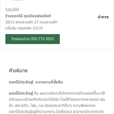
ไปรับได้ที่
ร้านดอกไม้ ดุจเดือนฟลอริสท์
นำทาง
28/13 ซอยสวนผัก 27 ถนนสวนผัก
ตลิ่งชัน กรุงเทพฯ 10170
โทรสอบถาม 092-773-3553
คำอธิบาย
ดอกไม้ประดิษฐ์: ความงามที่ยั่งยืน
ดอกไม้ประดิษฐ์
คือ ผลงานศิลปะที่เกิดจากการสร้างสรรค์ขึ้นมาให้
มีลักษณะคล้ายคลึงกับดอกไม้จริง โดยใช้วัสดุหลากหลายชนิด เช่น
ผ้า, พลาสติก, โฟม, และวัสดุธรรมชาติอื่นๆ ความพิเศษของ
ดอกไม้ประดิษฐ์อยู่ที่ความคงทน ไม่เหี่ยวเฉา สามารถนำมาตกแต่ง