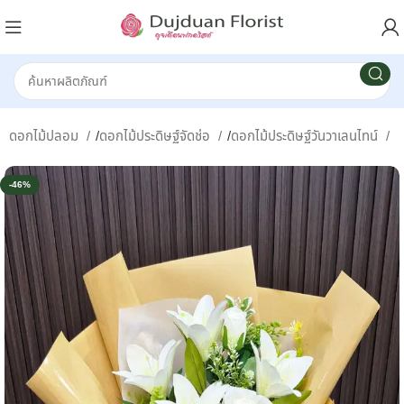
ษฐ์/ดอกไม้ปลอม
/
ดอกไม้ประดิษฐ์จัดช่อ
/
ดอกไม้ประดิษฐ์วันวาเลนไทน์
-46%